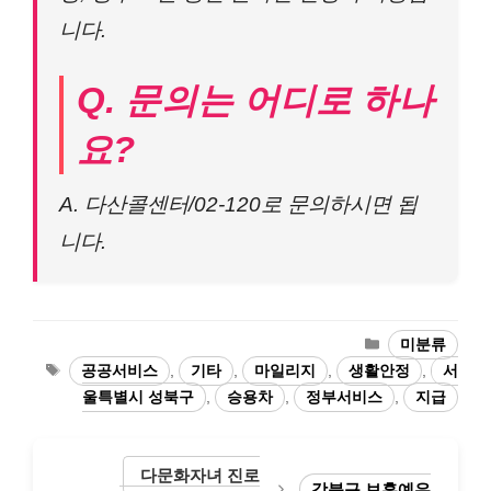
니다.
Q. 문의는 어디로 하나
요?
A. 다산콜센터/02-120로 문의하시면 됩
니다.
카
미분류
테
태
공공서비스
,
기타
,
마일리지
,
생활안정
,
서
고
그
울특별시 성북구
,
승용차
,
정부서비스
,
지급
리
다문화자녀 진로
강북구 보훈예우