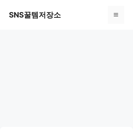
컨
텐
SNS꿀템저장소
메
츠
로
뉴
건
너
뛰
기