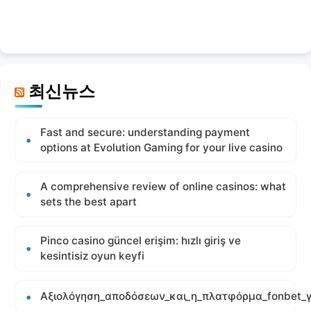
최신뉴스
Fast and secure: understanding payment
options at Evolution Gaming for your live casino
A comprehensive review of online casinos: what
sets the best apart
Pinco casino güncel erişim: hızlı giriş ve
kesintisiz oyun keyfi
Αξιολόγηση_αποδόσεων_και_η_πλατφόρμα_fonbet_γ