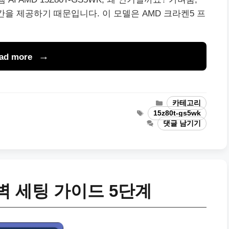
간을 제공하기 때문입니다. 이 모델은 AMD 크라켄5 프
ad more
카
카테고리
테
태
15z80t-gs5wk
고
그
댓글 남기기
리
벽 세팅 가이드 5단계