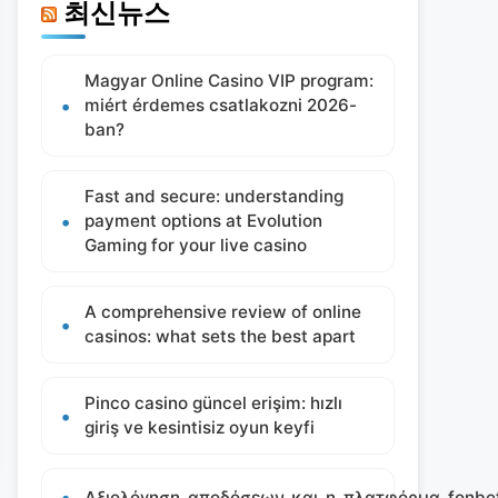
최신뉴스
Magyar Online Casino VIP program:
miért érdemes csatlakozni 2026-
ban?
Fast and secure: understanding
payment options at Evolution
Gaming for your live casino
A comprehensive review of online
casinos: what sets the best apart
Pinco casino güncel erişim: hızlı
giriş ve kesintisiz oyun keyfi
Αξιολόγηση_αποδόσεων_και_η_πλατφόρμα_fonbet