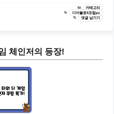
카
카테고리
테
태
디아블로4조립pc
고
그
댓글 남기기
리
게임 체인저의 등장!