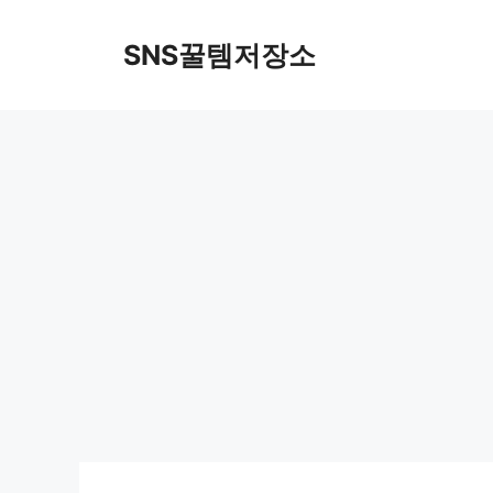
컨
텐
SNS꿀템저장소
츠
로
건
너
뛰
기