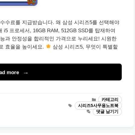
 수수료를 지급받습니다. 왜 삼성 시리즈5를 선택해야
i5 프로세서, 16GB RAM, 512GB SSD를 탑재하여
성능과 안정성을 합리적인 가격으로 누리세요! 시원한
5로 효율을 높이세요.
삼성 시리즈5, 무엇이 특별할
ad more
카
카테고리
테
태
시리즈5사무용노트북
고
그
댓글 남기기
리