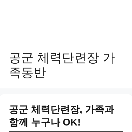
공군 체력단련장 가
족동반
공군 체력단련장, 가족과
함께 누구나 OK!