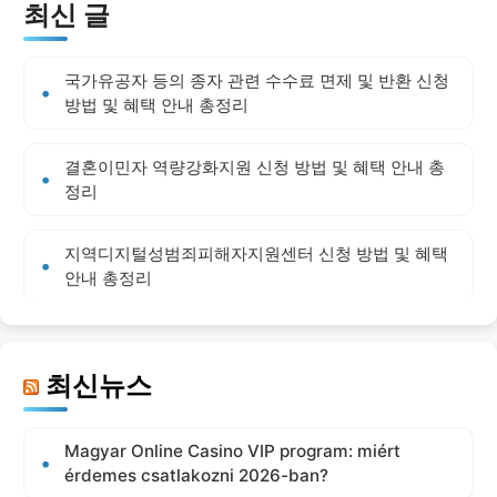
최신 글
국가유공자 등의 종자 관련 수수료 면제 및 반환 신청
방법 및 혜택 안내 총정리
결혼이민자 역량강화지원 신청 방법 및 혜택 안내 총
정리
지역디지털성범죄피해자지원센터 신청 방법 및 혜택
안내 총정리
최신뉴스
Magyar Online Casino VIP program: miért
érdemes csatlakozni 2026-ban?