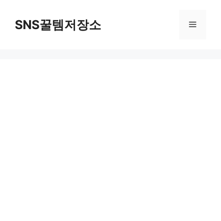
컨
텐
SNS꿀템저장소
메
츠
로
뉴
건
너
뛰
기