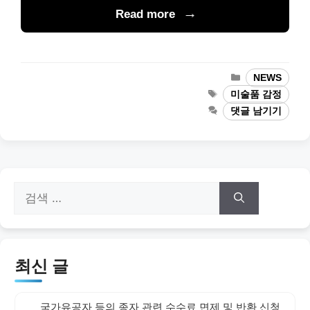
Read more
카
NEWS
테
태
미술품 감정
고
그
댓글 남기기
리
검
색:
최신 글
국가유공자 등의 종자 관련 수수료 면제 및 반환 신청