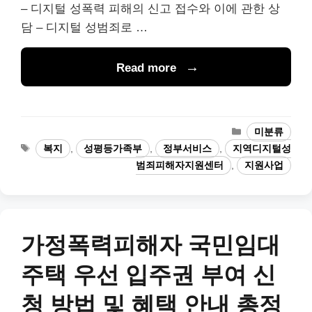
– 디지털 성폭력 피해의 신고 접수와 이에 관한 상
담 – 디지털 성범죄로 …
Read more
카
미분류
테
태
복지
,
성평등가족부
,
정부서비스
,
지역디지털성
고
그
범죄피해자지원센터
,
지원사업
리
가정폭력피해자 국민임대
주택 우선 입주권 부여 신
청 방법 및 혜택 안내 총정