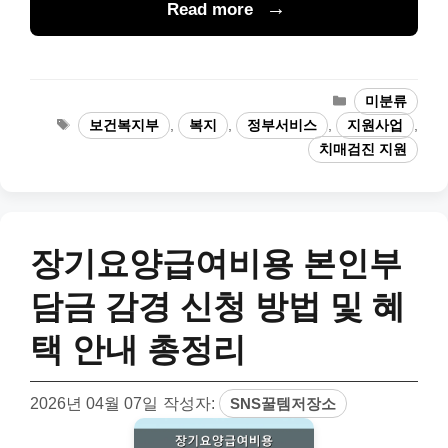
Read more
카
미분류
테
태
보건복지부
,
복지
,
정부서비스
,
지원사업
,
고
그
치매검진 지원
리
장기요양급여비용 본인부
담금 감경 신청 방법 및 혜
택 안내 총정리
2026년 04월 07일
작성자:
SNS꿀템저장소