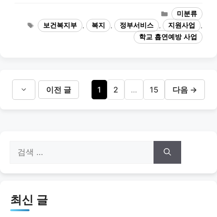
카
미분류
테
태
보건복지부
,
복지
,
정부서비스
,
지원사업
,
고
그
학교 흡연예방 사업
리
페
페
페
이전 글
1
2
…
15
다음
→
이
이
이
지
지
지
검
색:
최신 글