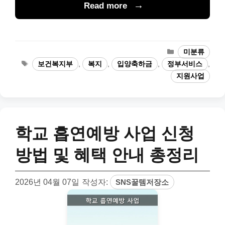
Read more
카
미분류
테
태
보건복지부
,
복지
,
입양축하금
,
정부서비스
,
고
그
지원사업
리
학교 흡연예방 사업 신청
방법 및 혜택 안내 총정리
2026년 04월 07일
작성자:
SNS꿀템저장소