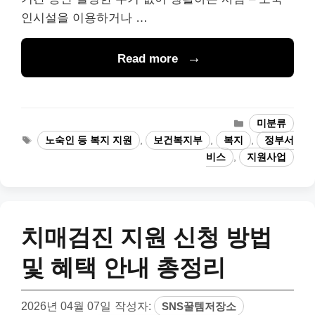
인시설을 이용하거나 …
Read more
카
미분류
테
태
노숙인 등 복지 지원
,
보건복지부
,
복지
,
정부서
고
그
비스
,
지원사업
리
치매검진 지원 신청 방법
및 혜택 안내 총정리
2026년 04월 07일
작성자:
SNS꿀템저장소