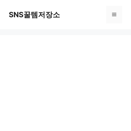
컨
텐
SNS꿀템저장소
메
츠
로
뉴
건
너
뛰
기