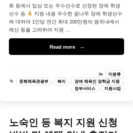
회 등에서 입상 또는 우수선수로 선정된 장애 학생
선수 등
지원 내용 우수한 꿈나무 장애 학생선수
에 대하여 1인당 연간 최대 200만원의 범위내에서
예산 등을 고려하여 지원 …
Read more
카
미분류
테
태
문화체육관광부
,
복지
,
장애 체육인 장학금 지원
,
고
그
정부서비스
,
지원사업
리
노숙인 등 복지 지원 신청