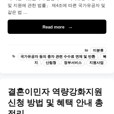
및 지원에 관한 법률」 제4조에 따른 국가유공자 및
같은 법 …
Read more
카
미분류
테
태
국가유공자 등의 종자 관련 수수료 면제 및 반환
,
복
고
그
지
,
산림청
,
정부서비스
,
지원사업
리
결혼이민자 역량강화지원
신청 방법 및 혜택 안내 총
정리