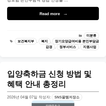
강보험 본인부담액 경감 인정을 …
Read more
카
미분류
테
태
보건복지부
,
복지
,
장기요양급여비용 본인부담금
고
그
감경
,
정부서비스
,
지원사업
리
입양축하금 신청 방법 및
혜택 안내 총정리
2026년 04월 07일
작성자:
SNS꿀템저장소