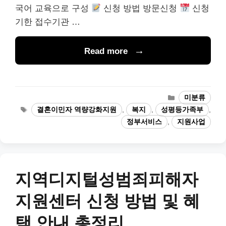
국어 교육으로 구성
신청 방법 방문신청
신청
기한 접수기관 …
Read more
카
미분류
테
태
결혼이민자 역량강화지원
,
복지
,
성평등가족부
,
고
그
정부서비스
,
지원사업
리
지역디지털성범죄피해자
지원센터 신청 방법 및 혜
택 안내 총정리