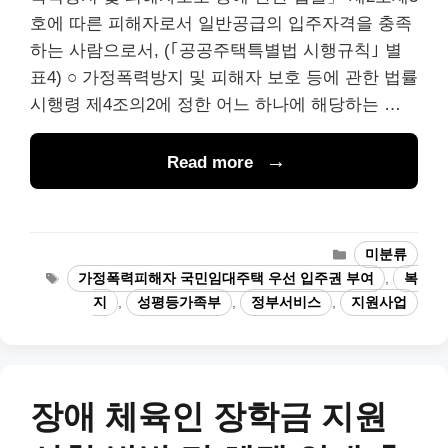
호에 따른 피해자로서 일반공급의 입주자격을 충족
하는 사람으로서, (｢공공주택특별법 시행규칙｣ 별
표4) ○ 가정폭력방지 및 피해자 보호 등에 관한 법률
시행령 제4조의2에 정한 어느 하나에 해당하는 …
Read more
카
미분류
테
태
가정폭력피해자 국민임대주택 우선 입주권 부여
,
복
고
그
지
,
성평등가족부
,
정부서비스
,
지원사업
리
장애 체육인 장학금 지원