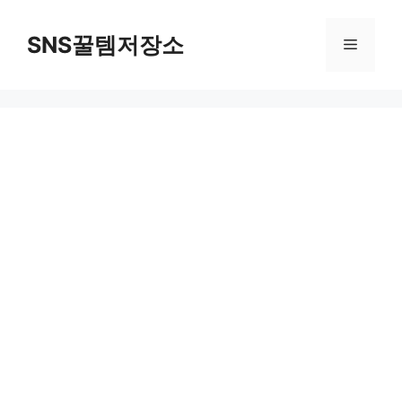
컨
텐
SNS꿀템저장소
메
츠
로
뉴
건
너
뛰
기