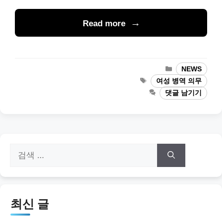
Read more
카
NEWS
테
태
여성 병역 의무
고
그
댓글 남기기
리
검
색:
최신 글