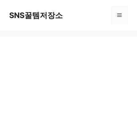
컨
텐
SNS꿀템저장소
메
츠
로
뉴
건
너
뛰
기