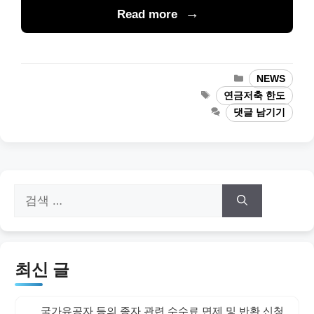
Read more
카
NEWS
테
태
연금저축 한도
고
그
댓글 남기기
리
검
색:
최신 글
국가유공자 등의 종자 관련 수수료 면제 및 반환 신청