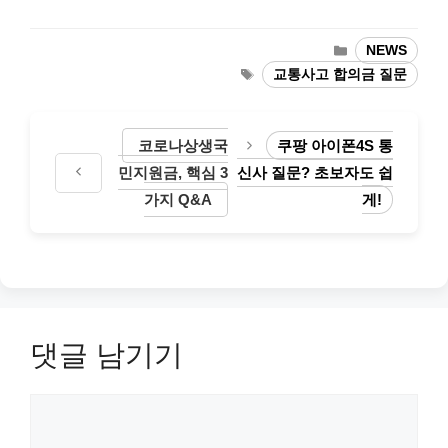
카
NEWS
테
태
교통사고 합의금 질문
고
그
리
코로나상생국
쿠팡 아이폰4S 통
민지원금, 핵심 3
신사 질문? 초보자도 쉽
가지 Q&A
게!
댓글 남기기
댓
글