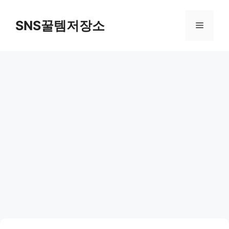
컨
텐
SNS꿀템저장소
메
츠
로
뉴
건
너
뛰
기