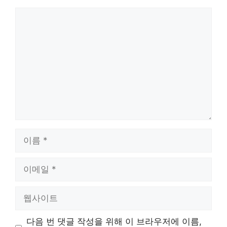
댓
글
이
름
이
메
일
웹
사
이
다음 번 댓글 작성을 위해 이 브라우저에 이름,