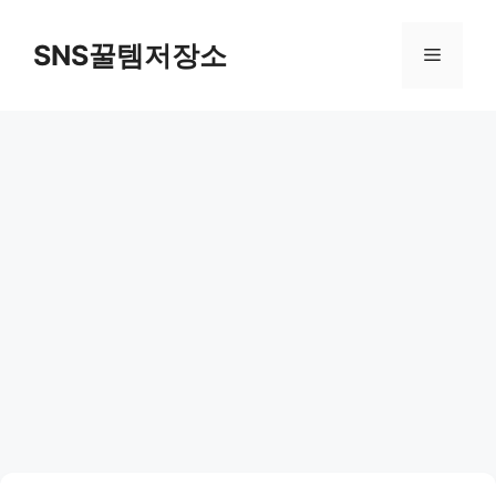
컨
텐
SNS꿀템저장소
메
츠
로
뉴
건
너
뛰
기