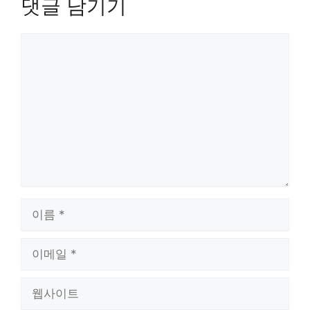
댓글 남기기
댓
글
이
름
이
메
일
웹
사