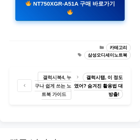
NT750XGR-A51A 구매 바로가기
카
카테고리
테
태
삼성오디세이노트북
고
그
리
갤럭시북4, 누
갤럭시탭, 이 정도
구나 쉽게 쓰는 노
였어? 숨겨진 활용법 대
트북 가이드
방출!