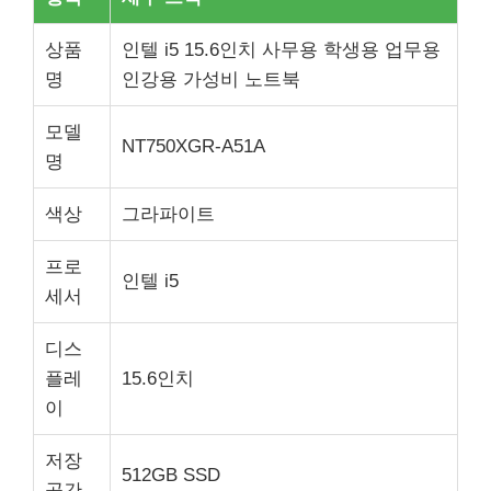
상품
인텔 i5 15.6인치 사무용 학생용 업무용
명
인강용 가성비 노트북
모델
NT750XGR-A51A
명
색상
그라파이트
프로
인텔 i5
세서
디스
플레
15.6인치
이
저장
512GB SSD
공간