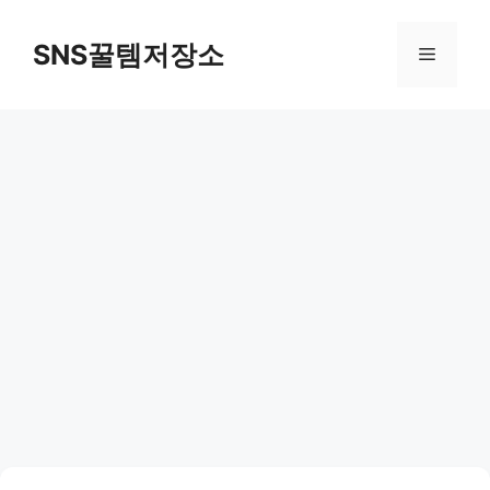
컨
텐
SNS꿀템저장소
메
츠
로
뉴
건
너
뛰
기