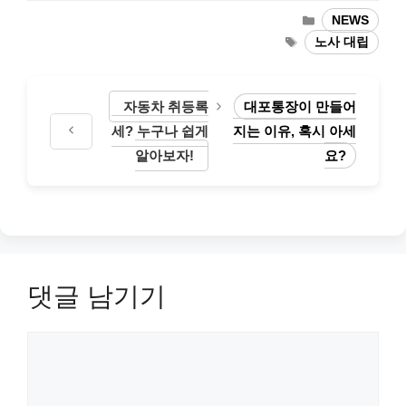
카
NEWS
테
태
노사 대립
고
그
리
자동차 취등록
대포통장이 만들어
세? 누구나 쉽게
지는 이유, 혹시 아세
알아보자!
요?
댓글 남기기
댓
글