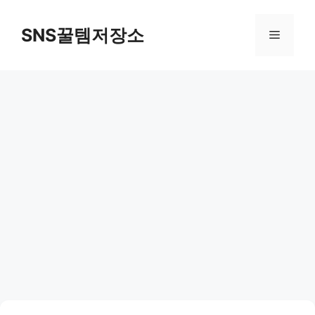
컨
텐
SNS꿀템저장소
메
츠
로
뉴
건
너
뛰
기