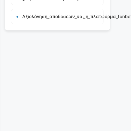
Αξιολόγηση_αποδόσεων_και_η_πλατφόρμα_fonbet