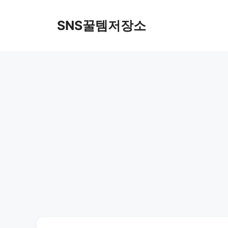
컨
텐
SNS꿀템저장소
츠
로
건
너
뛰
기