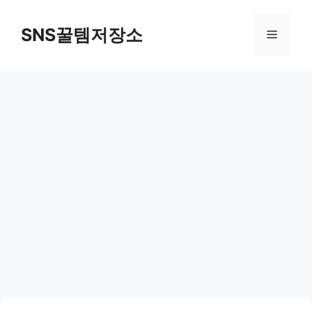
컨
텐
SNS꿀템저장소
메
츠
로
뉴
건
너
뛰
기