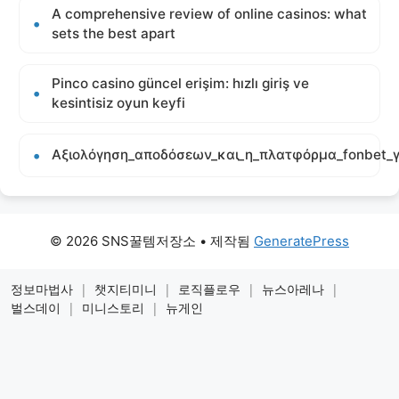
A comprehensive review of online casinos: what
sets the best apart
Pinco casino güncel erişim: hızlı giriş ve
kesintisiz oyun keyfi
Αξιολόγηση_αποδόσεων_και_η_πλατφόρμα_fonbet_γ
© 2026 SNS꿀템저장소
• 제작됨
GeneratePress
정보마법사
|
챗지티미니
|
로직플로우
|
뉴스아레나
|
벌스데이
|
미니스토리
|
뉴게인