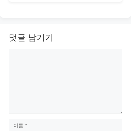
댓글 남기기
댓
글
이
름