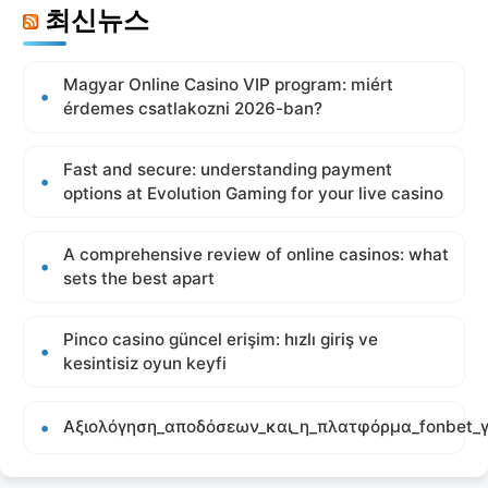
최신뉴스
Magyar Online Casino VIP program: miért
érdemes csatlakozni 2026-ban?
Fast and secure: understanding payment
options at Evolution Gaming for your live casino
A comprehensive review of online casinos: what
sets the best apart
Pinco casino güncel erişim: hızlı giriş ve
kesintisiz oyun keyfi
Αξιολόγηση_αποδόσεων_και_η_πλατφόρμα_fonbet_γ