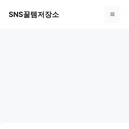
컨
텐
SNS꿀템저장소
메
츠
로
뉴
건
너
뛰
기