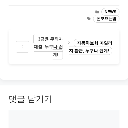
카
NEWS
테
태
돈모으는법
고
그
리
3금융 무직자
자동차보험 마일리
대출, 누구나 쉽
지 환급, 누구나 쉽게!
게!
댓글 남기기
댓
글