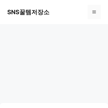
컨
텐
SNS꿀템저장소
메
츠
로
뉴
건
너
뛰
기