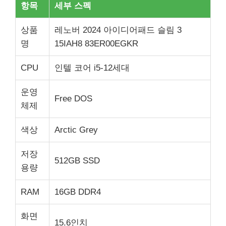
항목
세부 스펙
상품
레노버 2024 아이디어패드 슬림 3
명
15IAH8 83ER00EGKR
CPU
인텔 코어 i5-12세대
운영
Free DOS
체제
색상
Arctic Grey
저장
512GB SSD
용량
RAM
16GB DDR4
화면
15.6인치