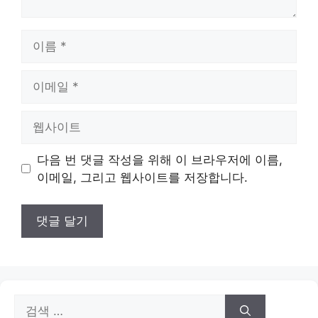
이
름
이
메
일
웹
사
이
다음 번 댓글 작성을 위해 이 브라우저에 이름,
트
이메일, 그리고 웹사이트를 저장합니다.
검
색: