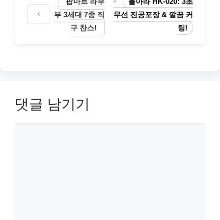
팝마트 라부
돌아라 HK-020: 3초
부 3세대 7종 직
무선 진공포장 & 깔끔 커
구 찬스!
팅!
댓글 남기기
댓
글