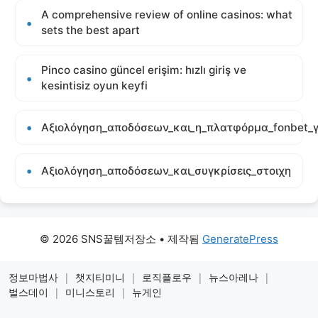
A comprehensive review of online casinos: what
sets the best apart
Pinco casino güncel erişim: hızlı giriş ve
kesintisiz oyun keyfi
Αξιολόγηση_αποδόσεων_και_η_πλατφόρμα_fonbet_γ
Αξιολόγηση_αποδόσεων_και_συγκρίσεις_στοιχη
© 2026 SNS꿀템저장소
• 제작됨
GeneratePress
정보마법사
|
챗지티미니
|
로직플로우
|
뉴스아레나
|
벌스데이
|
미니스토리
|
뉴게인