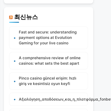
최신뉴스
Fast and secure: understanding
payment options at Evolution
Gaming for your live casino
A comprehensive review of online
casinos: what sets the best apart
Pinco casino güncel erişim: hızlı
giriş ve kesintisiz oyun keyfi
Αξιολόγηση_αποδόσεων_και_η_πλατφόρμα_fonbet