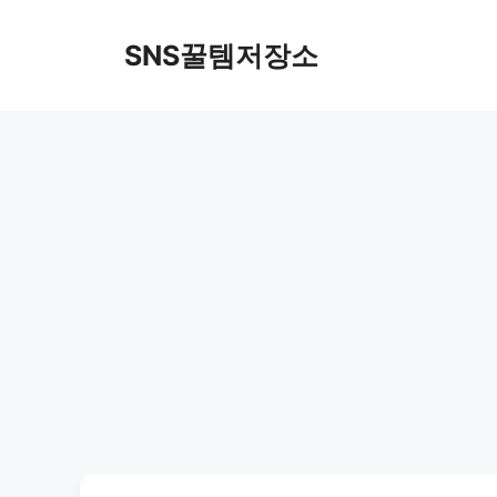
컨
텐
SNS꿀템저장소
츠
로
건
너
뛰
기