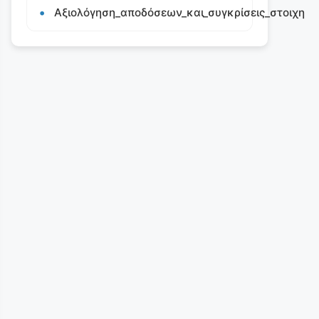
Αξιολόγηση_αποδόσεων_και_συγκρίσεις_στοιχη