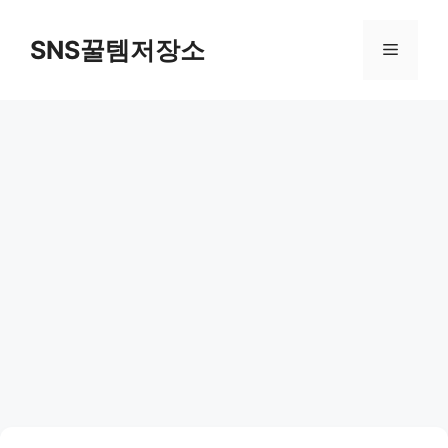
컨
텐
SNS꿀템저장소
메
츠
로
뉴
건
너
뛰
기