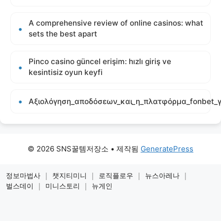
A comprehensive review of online casinos: what
sets the best apart
Pinco casino güncel erişim: hızlı giriş ve
kesintisiz oyun keyfi
Αξιολόγηση_αποδόσεων_και_η_πλατφόρμα_fonbet_γ
© 2026 SNS꿀템저장소
• 제작됨
GeneratePress
정보마법사
|
챗지티미니
|
로직플로우
|
뉴스아레나
|
벌스데이
|
미니스토리
|
뉴게인