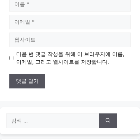
이
름
이
메
일
웹
사
이
다음 번 댓글 작성을 위해 이 브라우저에 이름,
트
이메일, 그리고 웹사이트를 저장합니다.
검
색: