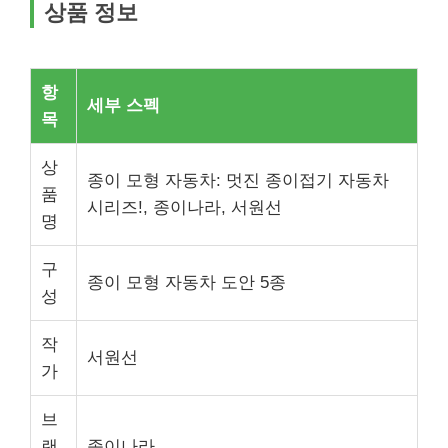
상품 정보
항
세부 스펙
목
상
종이 모형 자동차: 멋진 종이접기 자동차
품
시리즈!, 종이나라, 서원선
명
구
종이 모형 자동차 도안 5종
성
작
서원선
가
브
랜
종이나라