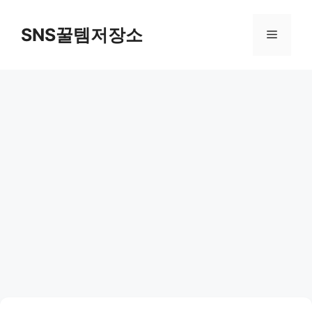
컨
텐
SNS꿀템저장소
메
츠
로
뉴
건
너
뛰
기