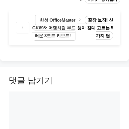
고
그
리
한성 OfficeMaster
꿀잠 보장! 신
GK698: 머랭처럼 부드
생아 침대 고르는 5
러운 3모드 키보드!
가지 팁
댓글 남기기
댓
글