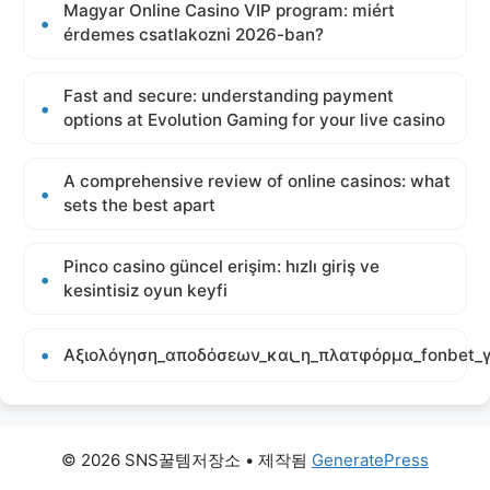
Magyar Online Casino VIP program: miért
érdemes csatlakozni 2026-ban?
Fast and secure: understanding payment
options at Evolution Gaming for your live casino
A comprehensive review of online casinos: what
sets the best apart
Pinco casino güncel erişim: hızlı giriş ve
kesintisiz oyun keyfi
Αξιολόγηση_αποδόσεων_και_η_πλατφόρμα_fonbet_γ
© 2026 SNS꿀템저장소
• 제작됨
GeneratePress