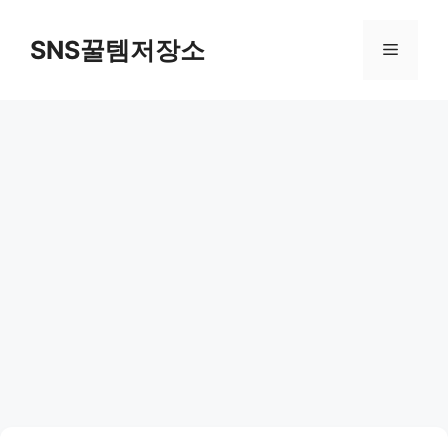
컨
텐
SNS꿀템저장소
메
츠
로
뉴
건
너
뛰
기