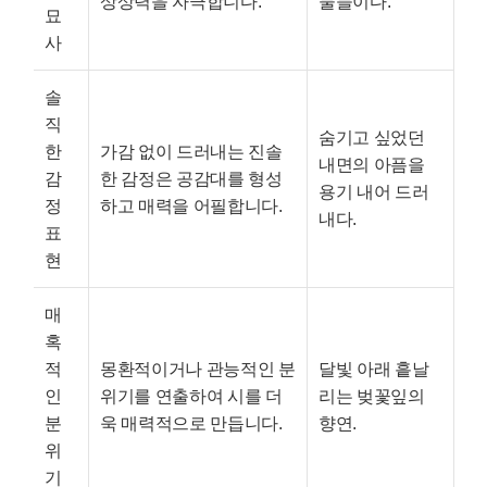
상상력을 자극합니다.
물들이다.
묘
사
솔
직
숨기고 싶었던
한
가감 없이 드러내는 진솔
내면의 아픔을
감
한 감정은 공감대를 형성
용기 내어 드러
정
하고 매력을 어필합니다.
내다.
표
현
매
혹
적
몽환적이거나 관능적인 분
달빛 아래 흩날
인
위기를 연출하여 시를 더
리는 벚꽃잎의
분
욱 매력적으로 만듭니다.
향연.
위
기