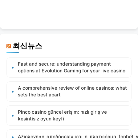
최신뉴스
Fast and secure: understanding payment
options at Evolution Gaming for your live casino
A comprehensive review of online casinos: what
sets the best apart
Pinco casino güncel erişim: hızlı giriş ve
kesintisiz oyun keyfi
Αξιολόγηση_αποδόσεων_και_η_πλατφόρμα_fonbet_γ