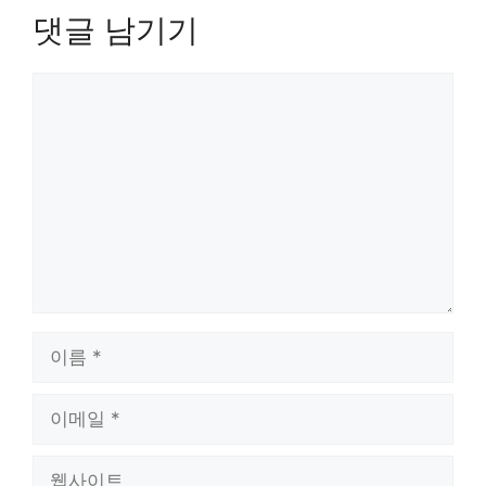
댓글 남기기
댓
글
이
름
이
메
일
웹