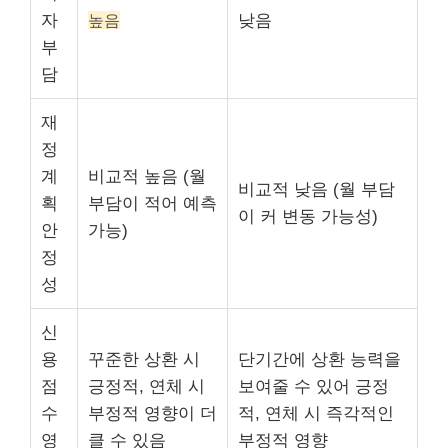
자
높음
낮음
부
담
재
정
계
비교적 높음 (월
비교적 낮음 (월 부담
획
부담이 적어 예측
이 커 변동 가능성)
안
가능)
정
성
신
용
꾸준한 상환 시
단기간에 상환 능력을
점
긍정적, 연체 시
보여줄 수 있어 긍정
수
부정적 영향이 더
적, 연체 시 즉각적인
영
클 수 있음
부정적 영향