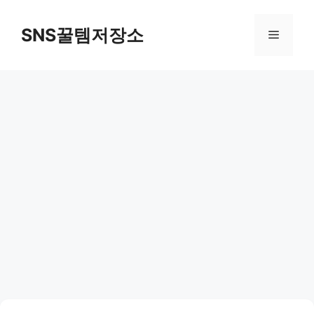
컨
텐
SNS꿀템저장소
메
츠
로
뉴
건
너
뛰
기