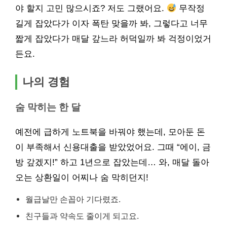
야 할지 고민 많으시죠? 저도 그랬어요.
무작정
길게 잡았다가 이자 폭탄 맞을까 봐, 그렇다고 너무
짧게 잡았다가 매달 갚느라 허덕일까 봐 걱정이었거
든요.
나의 경험
숨 막히는 한 달
예전에 급하게 노트북을 바꿔야 했는데, 모아둔 돈
이 부족해서 신용대출을 받았었어요. 그때 “에이, 금
방 갚겠지!” 하고 1년으로 잡았는데… 와, 매달 돌아
오는 상환일이 어찌나 숨 막히던지!
월급날만 손꼽아 기다렸죠.
친구들과 약속도 줄이게 되고요.