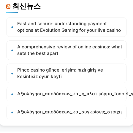
최신뉴스
Fast and secure: understanding payment
options at Evolution Gaming for your live casino
A comprehensive review of online casinos: what
sets the best apart
Pinco casino güncel erişim: hızlı giriş ve
kesintisiz oyun keyfi
Αξιολόγηση_αποδόσεων_και_η_πλατφόρμα_fonbet_γ
Αξιολόγηση_αποδόσεων_και_συγκρίσεις_στοιχη