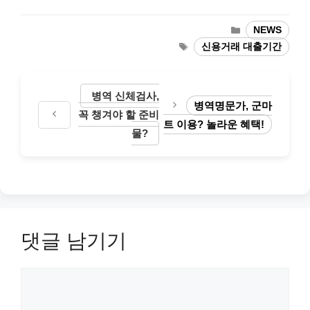
카
NEWS
테
태
신용거래 대출기간
고
그
리
병역 신체검사,
병역명문가, 군마
꼭 챙겨야 할 준비
트 이용? 놀라운 혜택!
물?
댓글 남기기
댓
글