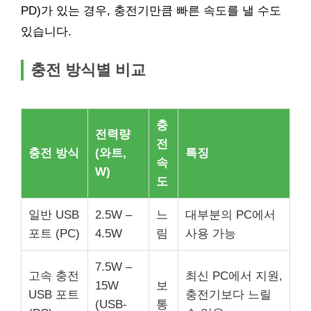
PD)가 있는 경우, 충전기만큼 빠른 속도를 낼 수도
있습니다.
충전 방식별 비교
충
전력량
전
충전 방식
(와트,
특징
속
W)
도
일반 USB
2.5W –
느
대부분의 PC에서
포트 (PC)
4.5W
림
사용 가능
7.5W –
고속 충전
최신 PC에서 지원,
15W
보
USB 포트
충전기보다 느릴
(USB-
통