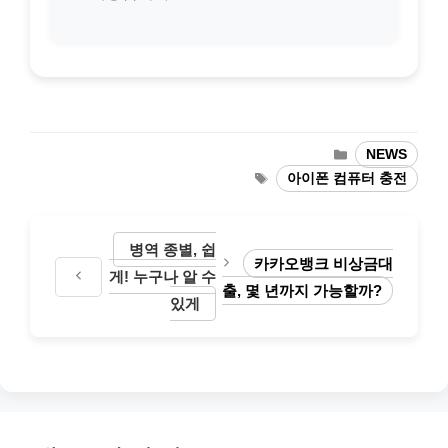
카
NEWS
테
태
아이폰 컴퓨터 충전
고
그
리
병역 종별, 쉽
카카오뱅크 비상금대
게! 누구나 알 수
출, 몇 년까지 가능할까?
있게