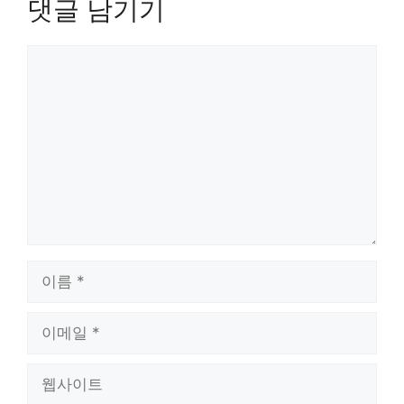
댓글 남기기
댓
글
이
름
이
메
일
웹
사