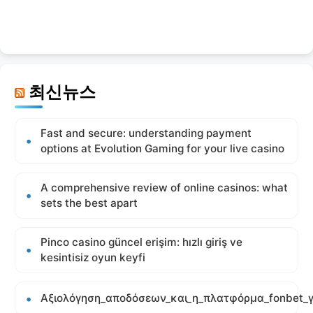
최신뉴스
Fast and secure: understanding payment
options at Evolution Gaming for your live casino
A comprehensive review of online casinos: what
sets the best apart
Pinco casino güncel erişim: hızlı giriş ve
kesintisiz oyun keyfi
Αξιολόγηση_αποδόσεων_και_η_πλατφόρμα_fonbet_γ