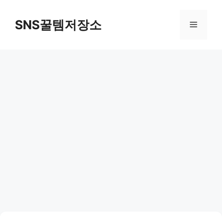
컨
텐
SNS꿀템저장소
메
츠
로
뉴
건
너
뛰
기