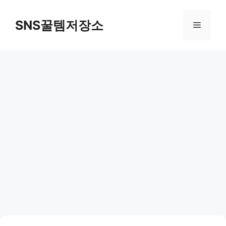
컨
텐
SNS꿀템저장소
메
츠
로
뉴
건
너
뛰
기