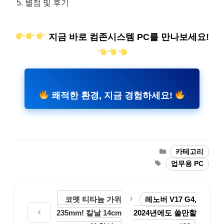
별점 및 후기
지금 바로 컴존시스템 PC를 만나보세요!
쾌적한 환경, 지금 경험하세요!
카
카테고리
테
태
업무용 PC
고
그
리
코멧 티타늄 가위
레노버 V17 G4,
235mm! 칼날 14cm
2024년에도 쓸만할