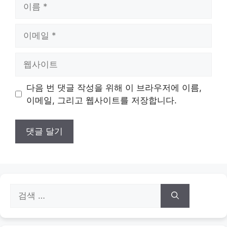
이
름
이
메
일
웹
사
이
다음 번 댓글 작성을 위해 이 브라우저에 이름,
트
이메일, 그리고 웹사이트를 저장합니다.
검
색: