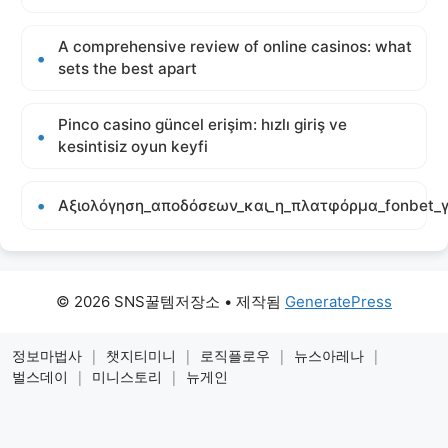
A comprehensive review of online casinos: what
sets the best apart
Pinco casino güncel erişim: hızlı giriş ve
kesintisiz oyun keyfi
Αξιολόγηση_αποδόσεων_και_η_πλατφόρμα_fonbet_γ
© 2026 SNS꿀템저장소
• 제작됨
GeneratePress
정보마법사
|
챗지티미니
|
로직플로우
|
뉴스아레나
|
벌스데이
|
미니스토리
|
뉴게인