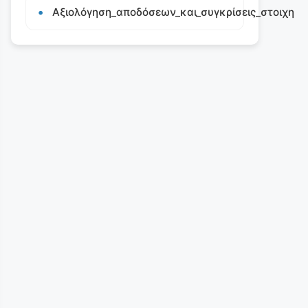
Αξιολόγηση_αποδόσεων_και_συγκρίσεις_στοιχη