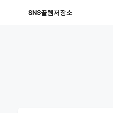
컨
텐
SNS꿀템저장소
츠
로
건
너
뛰
기