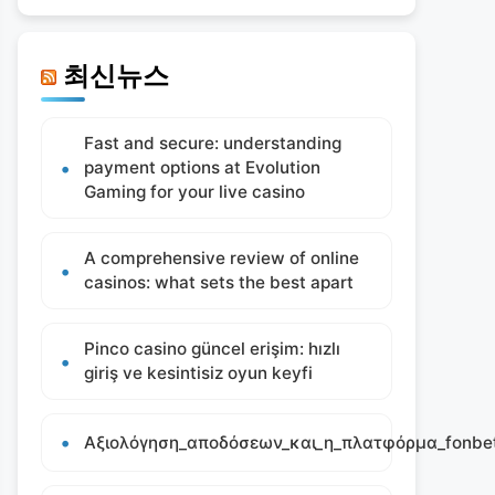
최신뉴스
Fast and secure: understanding
payment options at Evolution
Gaming for your live casino
A comprehensive review of online
casinos: what sets the best apart
Pinco casino güncel erişim: hızlı
giriş ve kesintisiz oyun keyfi
Αξιολόγηση_αποδόσεων_και_η_πλατφόρμα_fonbet