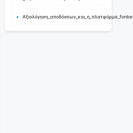
Αξιολόγηση_αποδόσεων_και_η_πλατφόρμα_fonbet