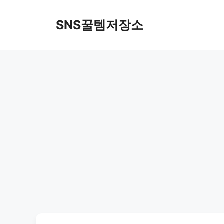
컨
텐
SNS꿀템저장소
츠
로
건
너
뛰
기