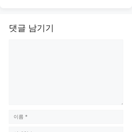
댓글 남기기
댓
글
이
름
이