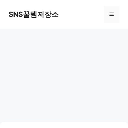
컨
텐
SNS꿀템저장소
메
츠
로
뉴
건
너
뛰
기