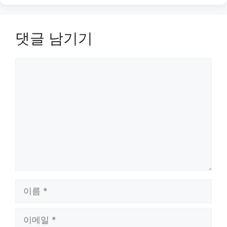
댓글 남기기
댓
글
이
름
이
메