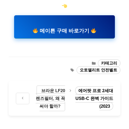
메이튼 구매 바로가기
카
카테고리
테
태
오토엘리트 안전벨트
고
그
리
브라운 LF20
에어팟 프로 2세대
렌즈필터, 왜 꼭
USB-C 완벽 가이드
써야 할까?
(2023