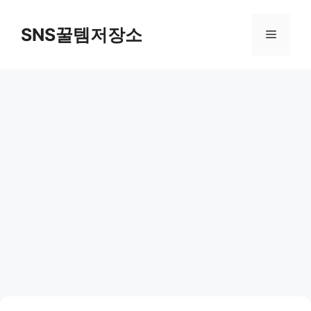
컨
텐
SNS꿀템저장소
메
츠
로
뉴
건
너
뛰
기