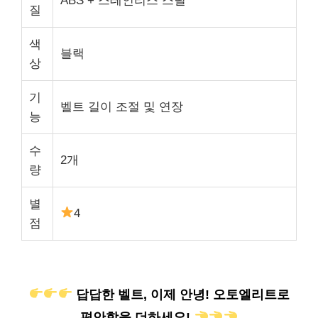
ABS + 스테인리스 스틸
질
색
블랙
상
기
벨트 길이 조절 및 연장
능
수
2개
량
별
4
점
답답한 벨트, 이제 안녕! 오토엘리트로
편안함을 더하세요!