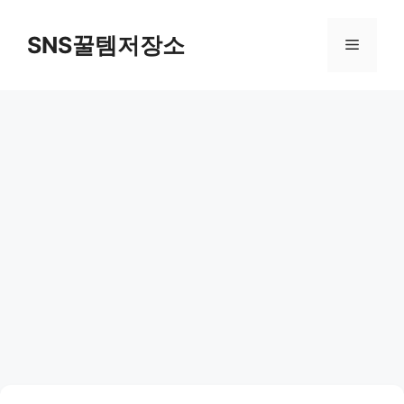
컨
텐
SNS꿀템저장소
메
츠
로
뉴
건
너
뛰
기