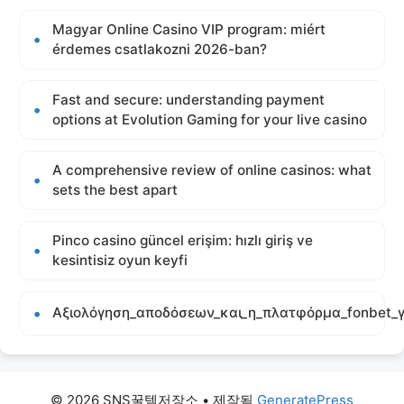
Magyar Online Casino VIP program: miért
érdemes csatlakozni 2026-ban?
Fast and secure: understanding payment
options at Evolution Gaming for your live casino
A comprehensive review of online casinos: what
sets the best apart
Pinco casino güncel erişim: hızlı giriş ve
kesintisiz oyun keyfi
Αξιολόγηση_αποδόσεων_και_η_πλατφόρμα_fonbet_γ
© 2026 SNS꿀템저장소
• 제작됨
GeneratePress