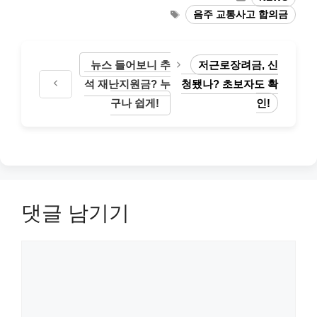
테
태
음주 교통사고 합의금
고
그
리
뉴스 들어보니 추
저근로장려금, 신
석 재난지원금? 누
청됐나? 초보자도 확
구나 쉽게!
인!
댓글 남기기
댓
글