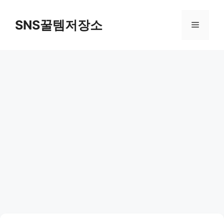
컨
텐
SNS꿀템저장소
메
츠
로
뉴
건
너
뛰
기