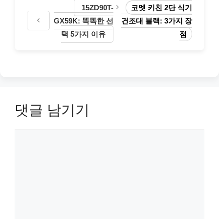
15ZD90T-
코멧 키친 2단 식기
GX59K: 똑똑한 선
건조대 블랙: 3가지 장
택 5가지 이유
점
댓글 남기기
댓
글