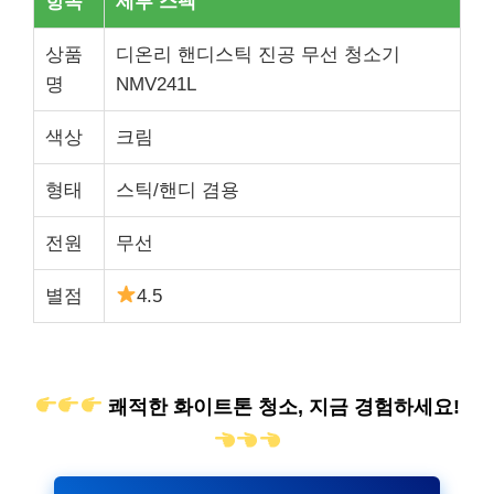
항목
세부 스펙
상품
디온리 핸디스틱 진공 무선 청소기
명
NMV241L
색상
크림
형태
스틱/핸디 겸용
전원
무선
별점
4.5
쾌적한 화이트톤 청소, 지금 경험하세요!