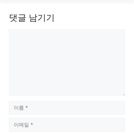
댓글 남기기
댓
글
이
름
이
메