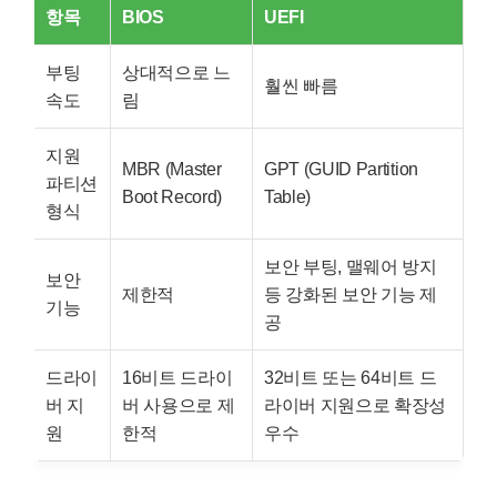
항목
BIOS
UEFI
부팅
상대적으로 느
훨씬 빠름
속도
림
지원
MBR (Master
GPT (GUID Partition
파티션
Boot Record)
Table)
형식
보안 부팅, 맬웨어 방지
보안
제한적
등 강화된 보안 기능 제
기능
공
드라이
16비트 드라이
32비트 또는 64비트 드
버 지
버 사용으로 제
라이버 지원으로 확장성
원
한적
우수