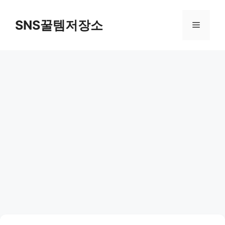
컨
텐
SNS꿀템저장소
메
츠
로
뉴
건
너
뛰
기