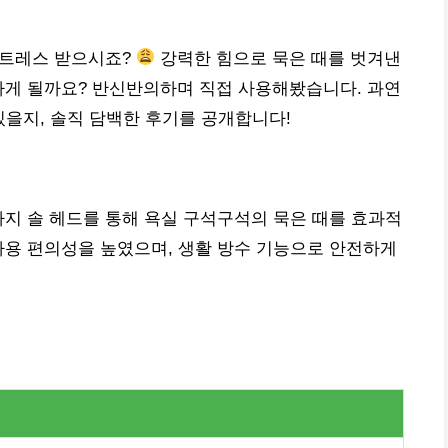
 스트레스 받으시죠?
강력한 힘으로 묵은 때를 벗겨낸
하게 될까요? 반신반의하며 직접 사용해봤습니다. 과연
있을지, 솔직 담백한 후기를 공개합니다!
가지 솔 헤드를 통해 욕실 구석구석의 묵은 때를 효과적
사용 편의성을 높였으며, 생활 방수 기능으로 안전하게