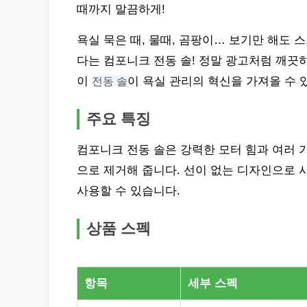
때까지 말끔하게!
욕실 묵은 때, 물때, 곰팡이… 보기만 해도
다는 컴포니크 전동 솔! 정말 광고처럼 깨끗
이
전동 솔
이 욕실 관리의 혁신을 가져올 수 
주요 특징
컴포니크 전동 솔은 강력한 모터 힘과 여러 
으로 제거해 줍니다. 선이 없는 디자인으로 
사용할 수 있습니다.
상품 스펙
항목
세부 스펙