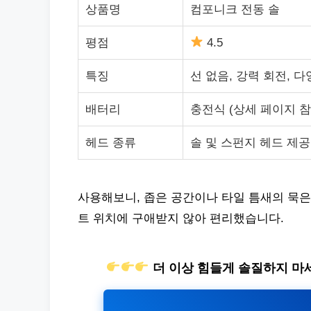
상품명
컴포니크 전동 솔
평점
4.5
특징
선 없음, 강력 회전, 다
배터리
충전식 (상세 페이지 참
헤드 종류
솔 및 스펀지 헤드 제공
사용해보니, 좁은 공간이나 타일 틈새의 묵은
트 위치에 구애받지 않아 편리했습니다.
더 이상 힘들게 솔질하지 마세