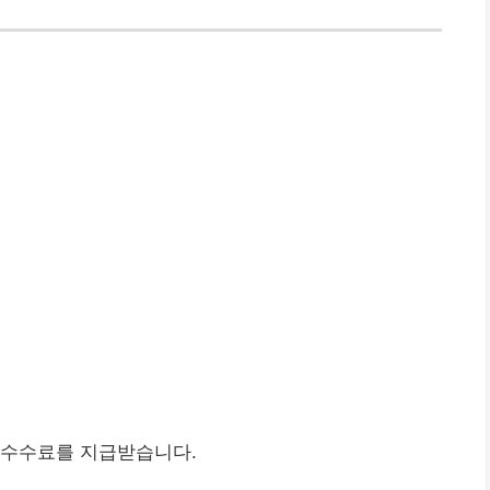
 수수료를 지급받습니다.