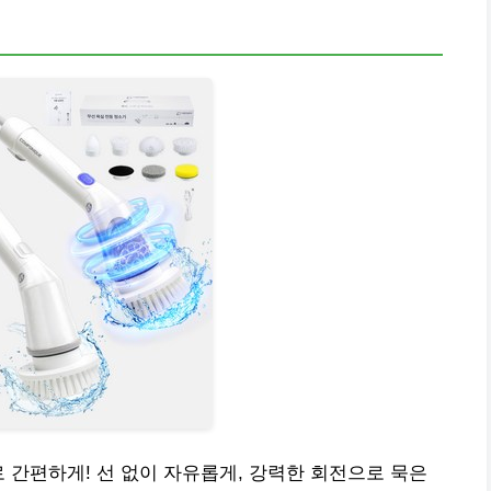
로 간편하게! 선 없이 자유롭게, 강력한 회전으로 묵은