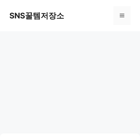
컨
텐
SNS꿀템저장소
메
츠
로
뉴
건
너
뛰
기