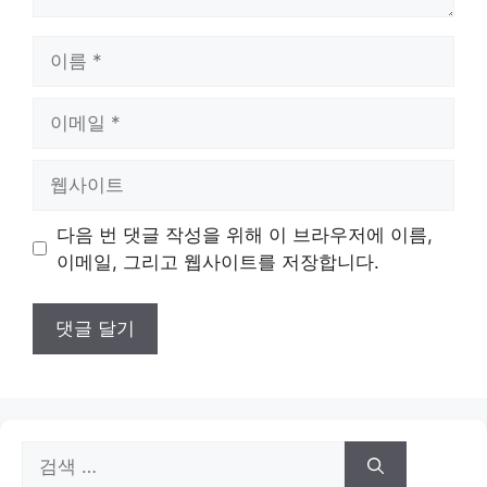
이
름
이
메
일
웹
사
이
다음 번 댓글 작성을 위해 이 브라우저에 이름,
트
이메일, 그리고 웹사이트를 저장합니다.
검
색: