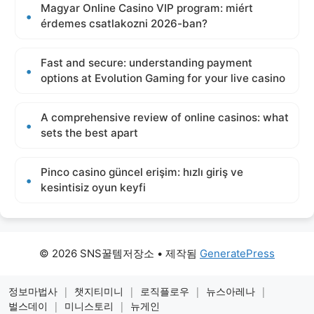
Magyar Online Casino VIP program: miért
érdemes csatlakozni 2026-ban?
Fast and secure: understanding payment
options at Evolution Gaming for your live casino
A comprehensive review of online casinos: what
sets the best apart
Pinco casino güncel erişim: hızlı giriş ve
kesintisiz oyun keyfi
© 2026 SNS꿀템저장소
• 제작됨
GeneratePress
정보마법사
|
챗지티미니
|
로직플로우
|
뉴스아레나
|
벌스데이
|
미니스토리
|
뉴게인