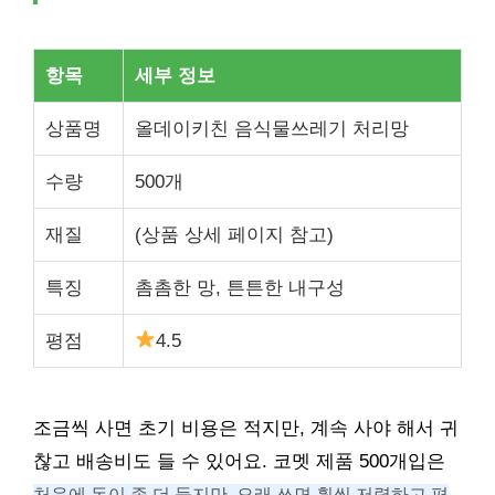
항목
세부 정보
상품명
올데이키친 음식물쓰레기 처리망
수량
500개
재질
(상품 상세 페이지 참고)
특징
촘촘한 망, 튼튼한 내구성
평점
4.5
조금씩 사면 초기 비용은 적지만, 계속 사야 해서 귀
찮고 배송비도 들 수 있어요. 코멧 제품 500개입은
처음에 돈이 좀 더 들지만, 오래 쓰면 훨씬 저렴하고 편