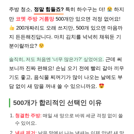
주방 청소,
정말 힘들죠?
특히 하수구는 더!
하지
만
코멧 주방 거름망
500개만 있으면 걱정 없어요!
200개짜리도 오래 쓰지만, 500개 있으면 마음까
지 든든해진답니다. 마치 김치를 넉넉히 채워둔 기
분이랄까요?
솔직히, 저도 처음엔 ‘너무 많은가?’ 싶었어요.
근데 써
보니까 진짜 편해요! 손님 오기 전에 빨리 갈아 끼우
기도 좋고, 음식물 찌꺼기가 많이 나오는 날에도 부
담 없이 새 망을 꺼내 쓸 수 있으니까요.
500개가 합리적인 선택인 이유
청결한 주방:
매일 새 망으로 바꿔 세균 걱정 없이 쓸
수 있어요.
냄새 제거:
낡은 망에서 나는 냄새는 이제 안녕! 새 망