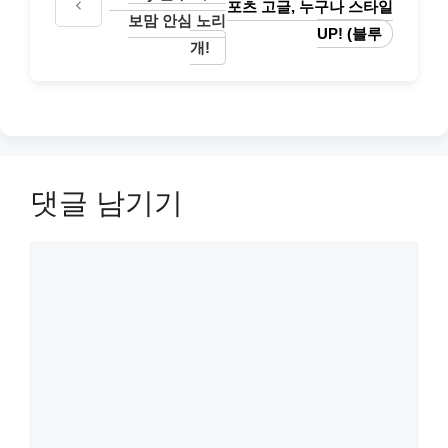
포츠 고글, 누구나 스타일
보맘 안심 노리
UP! (블루
개!
댓글 남기기
댓
글