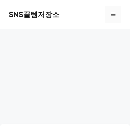
컨
텐
SNS꿀템저장소
메
츠
로
뉴
건
너
뛰
기