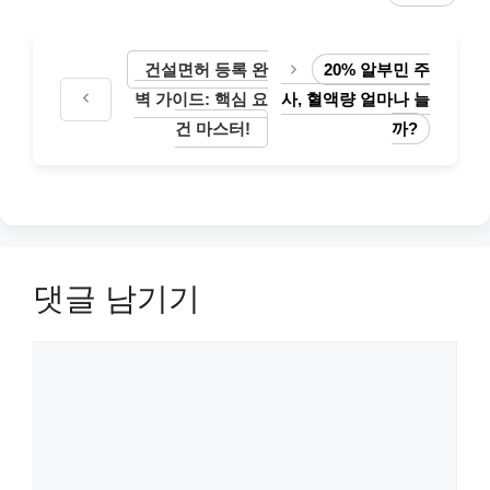
고
그
리
건설면허 등록 완
20% 알부민 주
벽 가이드: 핵심 요
사, 혈액량 얼마나 늘
건 마스터!
까?
댓글 남기기
댓
글