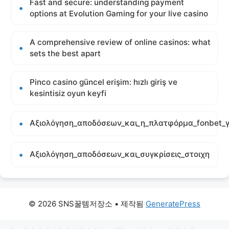
Fast and secure: understanding payment
options at Evolution Gaming for your live casino
A comprehensive review of online casinos: what
sets the best apart
Pinco casino güncel erişim: hızlı giriş ve
kesintisiz oyun keyfi
Αξιολόγηση_αποδόσεων_και_η_πλατφόρμα_fonbet_γ
Αξιολόγηση_αποδόσεων_και_συγκρίσεις_στοιχη
© 2026 SNS꿀템저장소
• 제작됨
GeneratePress