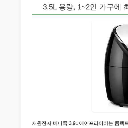
3.5L 용량, 1~2인 가구에 
재원전자 버디쿡 3.9L 에어프라이어는 콤팩