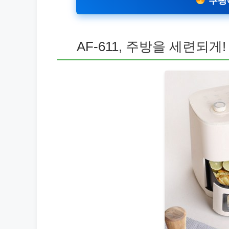
쿠팡
AF-611, 주방을 세련되게!