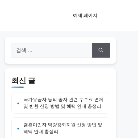
예제 페이지
검
색:
최신 글
국가유공자 등의 종자 관련 수수료 면제
및 반환 신청 방법 및 혜택 안내 총정리
결혼이민자 역량강화지원 신청 방법 및
혜택 안내 총정리