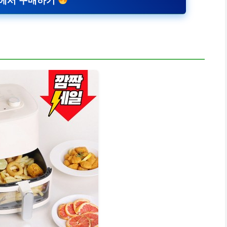
에서 구매하기