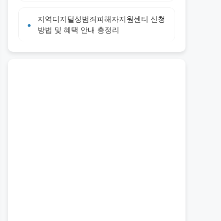
지역디지털성범죄피해자지원센터 신청
방법 및 혜택 안내 총정리