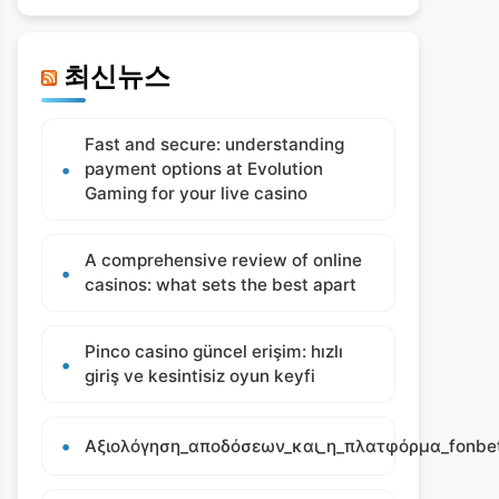
최신뉴스
Fast and secure: understanding
payment options at Evolution
Gaming for your live casino
A comprehensive review of online
casinos: what sets the best apart
Pinco casino güncel erişim: hızlı
giriş ve kesintisiz oyun keyfi
Αξιολόγηση_αποδόσεων_και_η_πλατφόρμα_fonbet