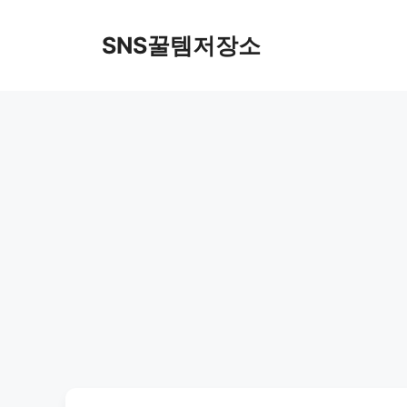
컨
텐
SNS꿀템저장소
츠
로
건
너
뛰
기