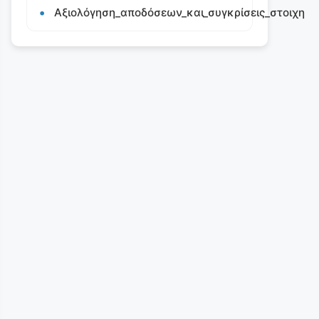
Αξιολόγηση_αποδόσεων_και_συγκρίσεις_στοιχη