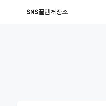
컨
텐
SNS꿀템저장소
츠
로
건
너
뛰
기