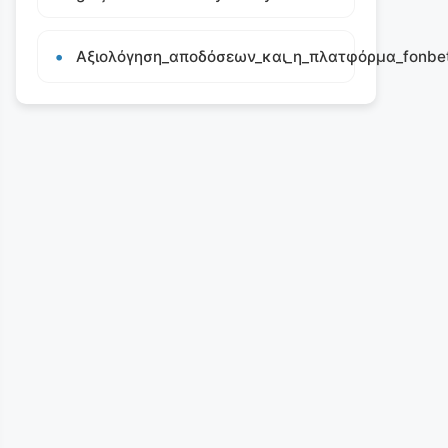
Αξιολόγηση_αποδόσεων_και_η_πλατφόρμα_fonbet